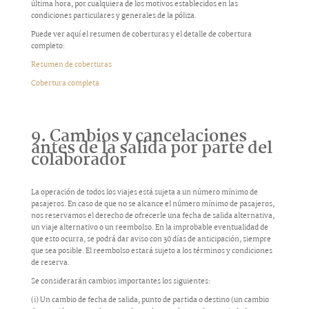
última hora, por cualquiera de los motivos establecidos en las
condiciones particulares y generales de la póliza.
Puede ver aquí el resumen de coberturas y el detalle de cobertura
completo:
Resumen de coberturas
Cobertura completa
9. Cambios y cancelaciones
antes de la salida por parte del
colaborador
La operación de todos los viajes está sujeta a un número mínimo de
pasajeros. En caso de que no se alcance el número mínimo de pasajeros,
nos reservamos el derecho de ofrecerle una fecha de salida alternativa,
un viaje alternativo o un reembolso. En la improbable eventualidad de
que esto ocurra, se podrá dar aviso con 30 días de anticipación, siempre
que sea posible. El reembolso estará sujeto a los términos y condiciones
de reserva.
Se considerarán cambios importantes los siguientes:
(i) Un cambio de fecha de salida, punto de partida o destino (un cambio