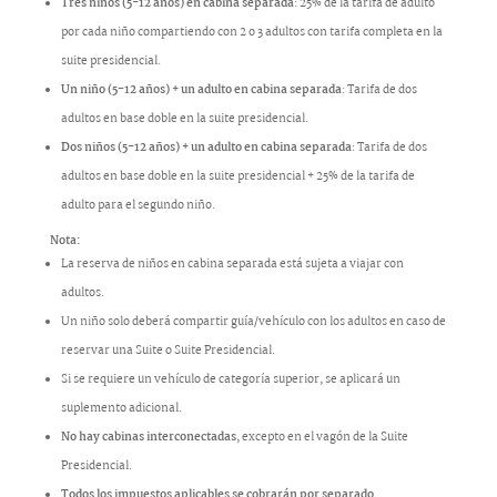
Tres niños (5-12 años) en cabina separada
: 25% de la tarifa de adulto
por cada niño compartiendo con 2 o 3 adultos con tarifa completa en la
suite presidencial.
Un niño (5-12 años) + un adulto en cabina separada
: Tarifa de dos
adultos en base doble en la suite presidencial.
Dos niños (5-12 años) + un adulto en cabina separada
: Tarifa de dos
adultos en base doble en la suite presidencial + 25% de la tarifa de
adulto para el segundo niño.
Nota:
La reserva de niños en cabina separada está sujeta a viajar con
adultos.
Un niño solo deberá compartir guía/vehículo con los adultos en caso de
reservar una Suite o Suite Presidencial.
Si se requiere un vehículo de categoría superior, se aplicará un
suplemento adicional.
No hay cabinas interconectadas
, excepto en el vagón de la Suite
Presidencial.
Todos los impuestos aplicables se cobrarán por separado.