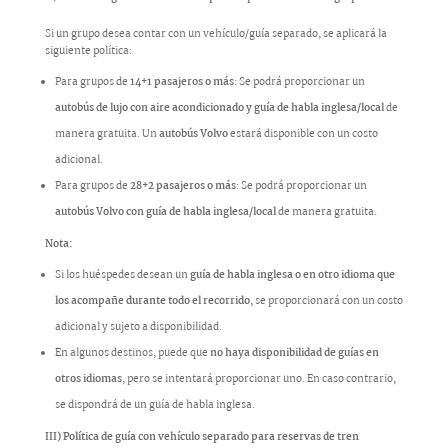
Si un grupo desea contar con un vehículo/guía separado, se aplicará la
siguiente política:
Para grupos de
14+1 pasajeros o más
: Se podrá proporcionar un
autobús de lujo con aire acondicionado y guía de habla inglesa/local
de
manera gratuita. Un
autobús Volvo
estará disponible con un costo
adicional.
Para grupos de
28+2 pasajeros o más
: Se podrá proporcionar un
autobús Volvo con guía de habla inglesa/local
de manera gratuita.
Nota:
Si los huéspedes desean un
guía de habla inglesa o en otro idioma que
los acompañe durante todo el recorrido
, se proporcionará con un costo
adicional y sujeto a disponibilidad.
En algunos destinos, puede que
no haya disponibilidad de guías en
otros idiomas
, pero se intentará proporcionar uno. En caso contrario,
se dispondrá de un guía de habla inglesa.
III) Política de guía con vehículo separado para reservas de tren