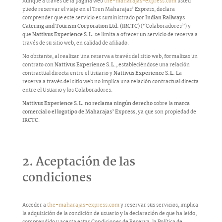
Aunque a través de la página web
the-maharajas-express.com
usted
puede reservar el viaje en el Tren Maharajas’ Express, declara
comprender que este servicio es suministrado por
Indian Railways
Catering and Tourism Corporation Ltd. (IRCTC)
(“Colaboradores”) y
que
Nattivus Experience S.L.
se limita a ofrecer un servicio de reserva a
través de su sitio web, en calidad de afiliado.
No obstante, al realizar una reserva a través del sitio web, formalizas un
contrato con
Nattivus Experience S.L.
, estableciéndose una relación
contractual directa entre el usuario y
Nattivus Experience S.L.
La
reserva a través del sitio web no implica una relación contractual directa
entre el Usuario y los Colaboradores.
Nattivus Experience S.L.
no reclama ningún derecho
sobre la
marca
comercial o el logotipo de Maharajas’ Express
, ya que son propiedad de
IRCTC
.
2. Aceptación de las
condiciones
Acceder a
the-maharajas-express.com
y reservar sus servicios, implica
la adquisición de la condición de usuario y la declaración de que ha leído,