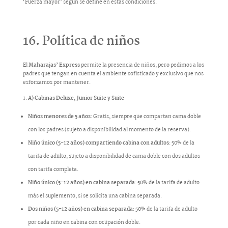
‘Fuerza mayor’ según se define en estas condiciones.
16. Política de niños
El
Maharajas’ Express
permite la presencia de niños, pero pedimos a los
padres que tengan en cuenta el ambiente sofisticado y exclusivo que nos
esforzamos por mantener.
A) Cabinas Deluxe, Junior Suite y Suite
Niños menores de 5 años
: Gratis, siempre que compartan cama doble
con los padres (sujeto a disponibilidad al momento de la reserva).
Niño único (5-12 años) compartiendo cabina con adultos
: 50% de la
tarifa de adulto, sujeto a disponibilidad de cama doble con dos adultos
con tarifa completa.
Niño único (5-12 años) en cabina separada
: 50% de la tarifa de adulto
más el suplemento, si se solicita una cabina separada.
Dos niños (5-12 años) en cabina separada
: 50% de la tarifa de adulto
por cada niño en cabina con ocupación doble.