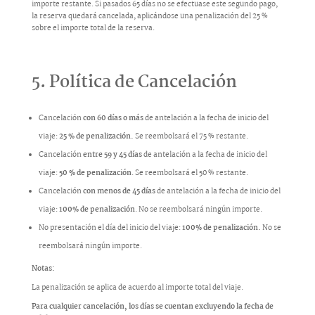
importe restante. Si pasados 65 días no se efectuase este segundo pago,
la reserva quedará cancelada, aplicándose una penalización del 25 %
sobre el importe total de la reserva.
5. Política de Cancelación
Cancelación
con 60 días o más
de antelación a la fecha de inicio del
viaje:
25 % de penalización.
Se reembolsará el 75 % restante.
Cancelación
entre 59 y 45 días
de antelación a la fecha de inicio del
viaje:
50 % de penalización
. Se reembolsará el 50 % restante.
Cancelación
con menos de 45 días
de antelación a la fecha de inicio del
viaje:
100% de penalización
. No se reembolsará ningún importe.
No presentación el día del inicio del viaje:
100% de penalización.
No se
reembolsará ningún importe.
Notas:
La penalización se aplica de acuerdo al importe total del viaje.
Para cualquier cancelación, los días se cuentan excluyendo la fecha de