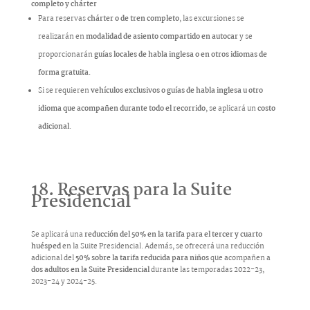
completo y chárter
Para reservas
chárter o de tren completo
, las excursiones se
realizarán en
modalidad de asiento compartido en autocar
y se
proporcionarán
guías locales de habla inglesa o en otros idiomas de
forma gratuita
.
Si se requieren
vehículos exclusivos o guías de habla inglesa u otro
idioma que acompañen durante todo el recorrido
, se aplicará un
costo
adicional
.
18. Reservas para la Suite
Presidencial
Se aplicará una
reducción del 50% en la tarifa para el tercer y cuarto
huésped
en la Suite Presidencial. Además, se ofrecerá una reducción
adicional del
50% sobre la tarifa reducida para niños
que acompañen a
dos adultos en la Suite Presidencial
durante las temporadas 2022-23,
2023-24 y 2024-25.