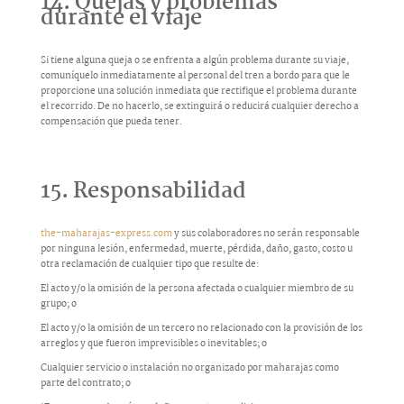
14. Quejas y problemas
durante el viaje
Si tiene alguna queja o se enfrenta a algún problema durante su viaje,
comuníquelo inmediatamente al personal del tren a bordo para que le
proporcione una solución inmediata que rectifique el problema durante
el recorrido. De no hacerlo, se extinguirá o reducirá cualquier derecho a
compensación que pueda tener.
15. Responsabilidad
the-maharajas-express.com
y sus colaboradores no serán responsable
por ninguna lesión, enfermedad, muerte, pérdida, daño, gasto, costo u
otra reclamación de cualquier tipo que resulte de:
El acto y/o la omisión de la persona afectada o cualquier miembro de su
grupo; o
El acto y/o la omisión de un tercero no relacionado con la provisión de los
arreglos y que fueron imprevisibles o inevitables; o
Cualquier servicio o instalación no organizado por maharajas como
parte del contrato; o