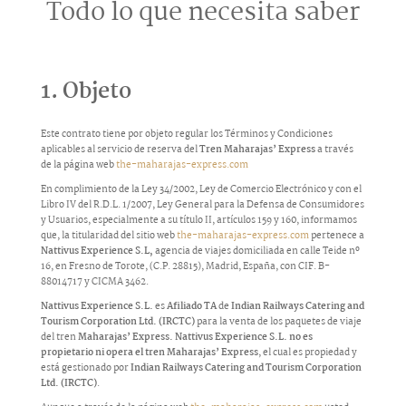
Todo lo que necesita saber
1. Objeto
Este contrato tiene por objeto regular los Términos y Condiciones
aplicables al servicio de reserva del
Tren Maharajas’ Express
a través
de la página web
the-maharajas-express.com
En complimiento de la Ley 34/2002, Ley de Comercio Electrónico y con el
Libro IV del R.D.L. 1/2007, Ley General para la Defensa de Consumidores
y Usuarios, especialmente a su título II, artículos 159 y 160, informamos
que, la titularidad del sitio web
the-maharajas-express.com
pertenece a
Nattivus Experience S.L,
agencia de viajes domiciliada en calle Teide nº
16, en Fresno de Torote, (C.P. 28815), Madrid, España, con CIF. B-
88014717 y CICMA 3462.
Nattivus Experience S.L.
es
Afiliado TA
de
Indian Railways Catering and
Tourism Corporation Ltd. (IRCTC)
para la venta de los paquetes de viaje
del tren
Maharajas’ Express.
Nattivus Experience S.L.
no es
propietario ni opera el tren Maharajas’ Express
, el cual es propiedad y
está gestionado por
Indian Railways Catering and Tourism Corporation
Ltd. (IRCTC)
.